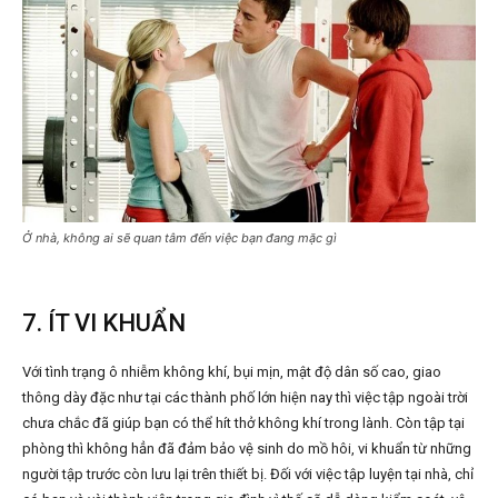
Ở nhà, không ai sẽ quan tâm đến việc bạn đang mặc gì
7. ÍT VI KHUẨN
Với tình trạng ô nhiễm không khí, bụi mịn, mật độ dân số cao, giao
thông dày đặc như tại các thành phố lớn hiện nay thì việc tập ngoài trời
chưa chắc đã giúp bạn có thể hít thở không khí trong lành. Còn tập tại
phòng thì không hẳn đã đảm bảo vệ sinh do mồ hôi, vi khuẩn từ những
người tập trước còn lưu lại trên thiết bị. Đối với việc tập luyện tại nhà, chỉ