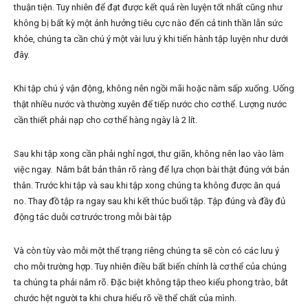
thuận tiện. Tuy nhiên để đạt được kết quả rèn luyện tốt nhất cũng như
không bị bất kỳ một ảnh hưởng tiêu cực nào đến cả tinh thần lẫn sức
khỏe, chúng ta cần chú ý một vài lưu ý khi tiến hành tập luyện như dưới
đây.
Khi tập chú ý vận động, không nên ngồi mãi hoặc nằm sấp xuống. Uống
thật nhiều nước và thường xuyên để tiếp nước cho cơ thể. Lượng nước
cần thiết phải nạp cho cơ thể hàng ngày là 2 lít.
Sau khi tập xong cần phải nghỉ ngơi, thư giãn, không nên lao vào làm
việc ngay. Nắm bắt bản thân rõ ràng để lựa chọn bài thật đúng với bản
thân. Trước khi tập và sau khi tập xong chúng ta không được ăn quá
no. Thay đồ tập ra ngay sau khi kết thúc buổi tập. Tập đúng và đầy đủ
động tác duỗi cơ trước trong mỗi bài tập
Và còn tùy vào mỗi một thể trạng riêng chúng ta sẽ còn có các lưu ý
cho mỗi trường hợp. Tuy nhiên điều bất biến chính là cơ thể của chúng
ta chúng ta phải nắm rõ. Đặc biệt không tập theo kiểu phong trào, bắt
chước hệt người ta khi chưa hiểu rõ về thể chất của mình.