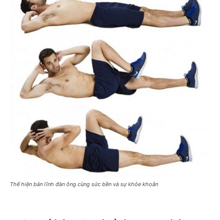
Thể hiện bản lĩnh đàn ông cùng sức bền và sự khỏe khoắn