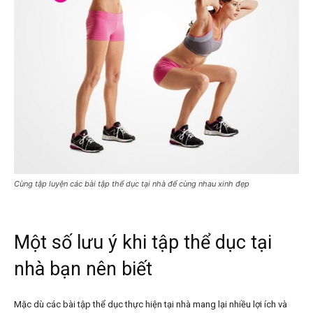
Cùng tập luyện các bài tập thể dục tại nhà để cùng nhau xinh đẹp
Một số lưu ý khi tập thể dục tại
nhà bạn nên biết
Mặc dù các bài tập thể dục thực hiện tại nhà mang lại nhiều lợi ích và