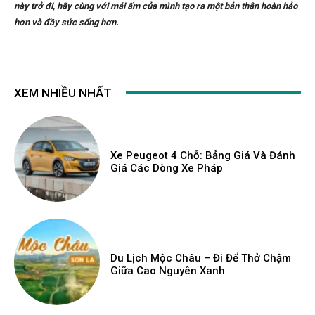
này trở đi, hãy cùng với mái ấm của mình tạo ra một bản thân hoàn hảo
hơn và đầy sức sống hơn.
XEM NHIỀU NHẤT
Xe Peugeot 4 Chỗ: Bảng Giá Và Đánh
Giá Các Dòng Xe Pháp
Du Lịch Mộc Châu – Đi Để Thở Chậm
Giữa Cao Nguyên Xanh