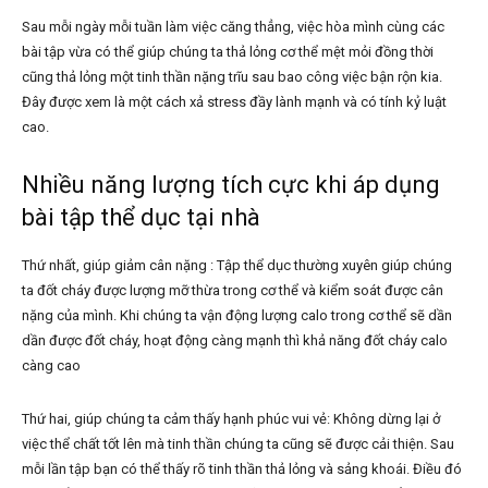
Sau mỗi ngày mỗi tuần làm việc căng thẳng, việc hòa mình cùng các
bài tập vừa có thể giúp chúng ta thả lỏng cơ thể mệt mỏi đồng thời
cũng thả lỏng một tinh thần nặng trĩu sau bao công việc bận rộn kia.
Đây được xem là một cách xả stress đầy lành mạnh và có tính kỷ luật
cao.
Nhiều năng lượng tích cực khi áp dụng
bài tập thể dục tại nhà
Thứ nhất, giúp giảm cân nặng : Tập thể dục thường xuyên giúp chúng
ta đốt cháy được lượng mỡ thừa trong cơ thể và kiểm soát được cân
nặng của mình. Khi chúng ta vận động lượng calo trong cơ thể sẽ dần
dần được đốt cháy, hoạt động càng mạnh thì khả năng đốt cháy calo
càng cao
Thứ hai, giúp chúng ta cảm thấy hạnh phúc vui vẻ: Không dừng lại ở
việc thể chất tốt lên mà tinh thần chúng ta cũng sẽ được cải thiện. Sau
mỗi lần tập bạn có thể thấy rõ tinh thần thả lỏng và sảng khoái. Điều đó