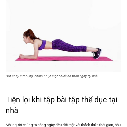
Đốt cháy mỡ bụng, chinh phục một chiếc eo thon ngay tại nhà
Tiện lợi khi tập bài tập thể dục tại
nhà
Mỗi người chúng ta hằng ngày đều đối mặt với thách thức thời gian, hầu