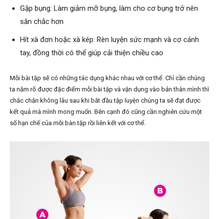
Gập bụng: Làm giảm mỡ bụng, làm cho cơ bụng trở nên
săn chắc hơn
Hít xà đơn hoặc xà kép: Rèn luyện sức mạnh và cơ cánh
tay, đồng thời có thể giúp cải thiện chiều cao
Mỗi bài tập sẽ có những tác dụng khác nhau với cơ thể. Chỉ cần chúng
ta nắm rõ được đặc điểm mỗi bài tập và vận dụng vào bản thân mình thì
chắc chắn không lâu sau khi bắt đầu tập luyện chúng ta sẽ đạt được
kết quả mà mình mong muốn. Bên cạnh đó cũng cần nghiên cứu một
số hạn chế của mỗi bàn tập rồi liên kết với cơ thể.