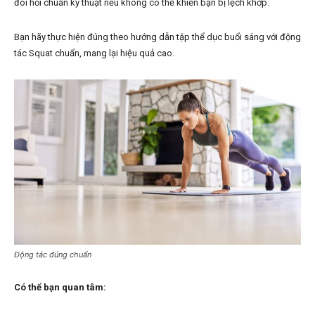
đòi hỏi chuẩn kỹ thuật nếu không có thể khiến bạn bị lệch khớp.
Bạn hãy thực hiện đúng theo hướng dẫn tập thể dục buổi sáng với động
tác Squat chuẩn, mang lại hiệu quả cao.
Động tác đúng chuẩn
Có thể bạn quan tâm: