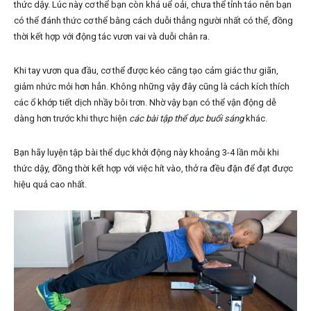
thức dậy. Lúc này cơ thể bạn còn khá uể oải, chưa thể tỉnh táo nên bạn
có thể đánh thức cơ thể bằng cách duỗi thẳng người nhất có thể, đồng
thời kết hợp với động tác vươn vai và duỗi chân ra.
Khi tay vươn qua đầu, cơ thể được kéo căng tạo cảm giác thư giãn,
giảm nhức mỏi hơn hẳn. Không những vậy đây cũng là cách kích thích
các ổ khớp tiết dịch nhầy bôi trơn. Nhờ vậy bạn có thể vận động dễ
dàng hơn trước khi thực hiện
các bài tập thể dục buổi sáng
khác.
Bạn hãy luyện tập bài thể dục khởi động này khoảng 3-4 lần mỗi khi
thức dậy, đồng thời kết hợp với việc hít vào, thở ra đều đặn để đạt được
hiệu quả cao nhất.