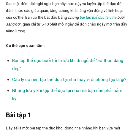
Sau một đêm dài nghỉ ngơi bạn hãy thức dậy và luyện tập thể dục để
đánh thức các giác quan, tăng cường khả năng vận động và linh hoạt
của cơ thể. Bạn có thể bắt đầu bằng
những
bài tập thể dục tại nhà
buổi
sáng
đơn giản chỉ từ 5-10 phút mỗi ngày để đón chào ngày mới tràn đầy
năng lượng.
Có thể bạn quan tâm:
Bài tập thể dục buổi tối trước khi đi ngủ để “eo thon dáng
đẹp”
Các lý do nên tập thể dục tại nhà thay vì đi phòng tập là gì?
Những lưu ý khi tập thể dục tại nhà mà bạn cần phải nắm
kỹ
Bài tập 1
Đây sẽ là một bai tap the duc khoi dong nhẹ nhàng khi bạn vừa mới