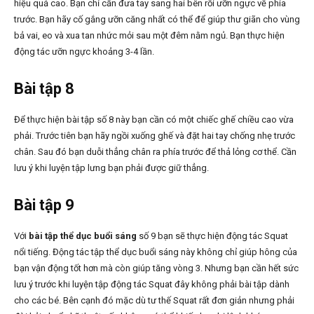
hiệu quả cao. Bạn chỉ cần đưa tay sang hai bên rồi ưỡn ngực về phía
trước. Bạn hãy cố gắng ưỡn căng nhất có thể để giúp thư giãn cho vùng
bả vai, eo và xua tan nhức mỏi sau một đêm nằm ngủ. Bạn thực hiện
động tác ưỡn ngực khoảng 3-4 lần.
Bài tập 8
Để thực hiện bài tập số 8 này bạn cần có một chiếc ghế chiều cao vừa
phải. Trước tiên bạn hãy ngồi xuống ghế và đặt hai tay chống nhẹ trước
chân. Sau đó bạn duỗi thẳng chân ra phía trước để thả lỏng cơ thể. Cần
lưu ý khi luyện tập lưng bạn phải được giữ thẳng.
Bài tập 9
Với
bài tập thể dục buổi sáng
số 9 bạn sẽ thực hiện động tác Squat
nổi tiếng. Động tác tập thể dục buổi sáng này không chỉ giúp hông của
bạn vận động tốt hơn mà còn giúp tăng vòng 3. Nhưng bạn cần hết sức
lưu ý trước khi luyện tập động tác Squat đây không phải bài tập dành
cho các bé. Bên cạnh đó mặc dù tư thế Squat rất đơn giản nhưng phải