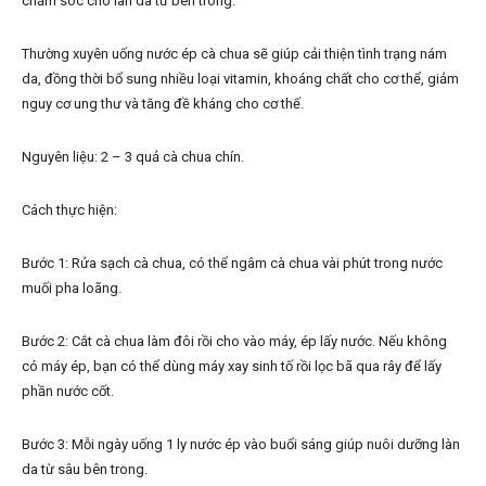
chăm sóc cho làn da từ bên trong.
Thường xuyên uống nước ép cà chua sẽ giúp cải thiện tình trạng nám
da, đồng thời bổ sung nhiều loại vitamin, khoáng chất cho cơ thể, giảm
nguy cơ ung thư và tăng đề kháng cho cơ thế.
Nguyên liệu: 2 – 3 quả cà chua chín.
Cách thực hiện:
Bước 1: Rửa sạch cà chua, có thể ngâm cà chua vài phút trong nước
muối pha loãng.
Bước 2: Cắt cà chua làm đôi rồi cho vào máy, ép lấy nước. Nếu không
có máy ép, bạn có thể dùng máy xay sinh tố rồi lọc bã qua rây để lấy
phần nước cốt.
Bước 3: Mỗi ngày uống 1 ly nước ép vào buổi sáng giúp nuôi dưỡng làn
da từ sâu bên trong.