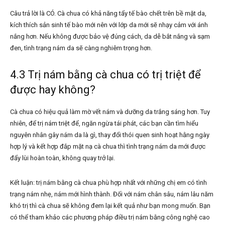
Câu trả lời là CÓ. Cà chua có khả năng tẩy tế bào chết trên bề mặt da,
kích thích sản sinh tế bào mới nên với lớp da mới sẽ nhạy cảm với ánh
nắng hơn. Nếu không được bảo vệ đúng cách, da dễ bắt nắng và sạm
đen, tình trạng nám da sẽ càng nghiêm trọng hơn.
4.3 Trị nám bằng cà chua có trị triệt để
được hay không?
Cà chua có hiệu quả làm mờ vết nám và dưỡng da trắng sáng hơn. Tuy
nhiên, để trị nám triệt để, ngăn ngừa tái phát, các bạn cần tìm hiểu
nguyên nhân gây nám da là gì, thay đổi thói quen sinh hoạt hằng ngày
hợp lý và kết hợp đắp mặt nạ cà chua thì tình trạng nám da mới được
đẩy lùi hoàn toàn, không quay trở lại.
Kết luận: trị nám bằng cà chua phù hợp nhất với những chị em có tình
trạng nám nhẹ, nám mới hình thành. Đối với nám chân sâu, nám lâu năm
khó trị thì cà chua sẽ không đem lại kết quả như bạn mong muốn. Bạn
có thể tham khảo các phương pháp điều trị nám bằng công nghệ cao