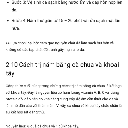
Bước 3: Vệ sinh da sạch bằng nước ấm và đắp hỗn hợp lên
da.
Bước 4: Nằm thư giãn từ 15 – 20 phút và rửa sạch mặt lần
nữa.
>> Lựa chọn loại bột cám gạo nguyên chất đã làm sạch bụi bẩn và
không có các tạp chất để tránh gây mụn cho da.
2.10 Cách trị nám bằng cà chua và khoai
tây
Công thức cuối cùng trong những cách trị nám bằng cà chua là kết hợp
với khoai tây. Đây là nguyên liệu có hàm lượng vitamin A, B, C và lượng
protein dồi dào nên có khả năng cung cấp độ ẩm cần thiết cho da và
làm mờ dần các vết thâm nám. Vì vậy, cà chua và khoai tây chắc chắn là
sự kết hợp rất đáng thử.
Nguyên liệu: ½ quả cà chua và 1 củ khoai tây.