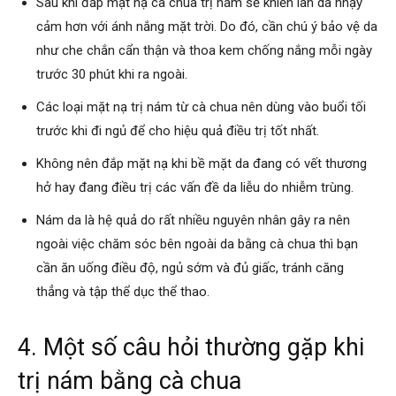
Sau khi đắp mặt nạ cà chua trị nám sẽ khiến làn da nhạy
cảm hơn với ánh nắng mặt trời. Do đó, cần chú ý bảo vệ da
như che chắn cẩn thận và thoa kem chống nắng mỗi ngày
trước 30 phút khi ra ngoài.
Các loại mặt nạ trị nám từ cà chua nên dùng vào buổi tối
trước khi đi ngủ để cho hiệu quả điều trị tốt nhất.
Không nên đắp mặt nạ khi bề mặt da đang có vết thương
hở hay đang điều trị các vấn đề da liễu do nhiễm trùng.
Nám da là hệ quả do rất nhiều nguyên nhân gây ra nên
ngoài việc chăm sóc bên ngoài da bằng cà chua thì bạn
cần ăn uống điều độ, ngủ sớm và đủ giấc, tránh căng
thẳng và tập thể dục thể thao.
4. Một số câu hỏi thường gặp khi
trị nám bằng cà chua