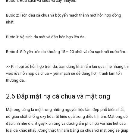
Bước 1: Rửa sạch và chua và xay nhuyễn.
Bước 2: Trộn đều cà chua và bột yến mạch thành một hỗn hợp đồng
nhất.
Bước 3: Vệ sinh da mặt và đắp hỗn hợp lên da.
Bước 4: Giữ yên trên da khoảng 15 – 20 phút và rửa sạch với nước ấm.
>> Khi loại bỏ hỗn hợp trên da, bạn dùng khăn ẩm lau qua nhẹ nhàng thì
việc rửa hỗn hợp cà chua – yến mạch sẽ dễ dàng hơn, tránh làm tổn
thương da.
2.6 Đắp mặt nạ cà chua và mật ong
Mật ong cũng là một trong những nguyên liệu làm đẹp phổ biến nhất,
nó giàu chất chống oxy hóa rất hiệu quả trong điều trị nám. Mật ong có
đặc tính nhẹ dịu, ít gây kích ứng và dưỡng ẩm phù hợp với hầu hết các
loại da khác nhau. Công thức trị nám bằng cà chua với mật ong sẽ giúp