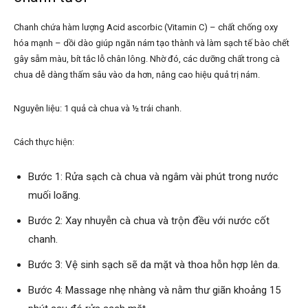
Chanh chứa hàm lượng Acid ascorbic (Vitamin C) – chất chống oxy
hóa mạnh – dồi dào giúp ngăn nám tạo thành và làm sạch tế bào chết
gây sẫm màu, bít tắc lỗ chân lông. Nhờ đó, các dưỡng chất trong cà
chua dễ dàng thấm sâu vào da hơn, nâng cao hiệu quả trị nám.
Nguyên liệu: 1 quả cà chua và ½ trái chanh.
Cách thực hiện:
Bước 1: Rửa sạch cà chua và ngâm vài phút trong nước
muối loãng.
Bước 2: Xay nhuyễn cà chua và trộn đều với nước cốt
chanh.
Bước 3: Vệ sinh sạch sẽ da mặt và thoa hỗn hợp lên da.
Bước 4: Massage nhẹ nhàng và nằm thư giãn khoảng 15