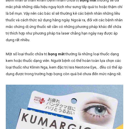
Bệnh nhân đi thăm khám bệnh nhằm chữa trị
bọng mắt
thường sẽ đã
mắc phải những dấu hiệu nguy kịch như sưng tấy quá to hoặc thậm chí
là bể mụn. Vậy nên các bác sĩ sẽ thường kê các bệnh nhân những liều
thuốc và cách thức sử dụng hằng ngày. Ngoài ra, đối với các bệnh nhân
mắc chứng dị ứng thuốc sẽ cần có những phương pháp khác để chữa
trị thích hợp như phương pháp tia laser chẳng hạn ngày nay được áp
dụng rất nhiều.
Một số loại thuốc chữa trị
bọng mắt
thường là những loại thuốc dạng
kem hoặc thuốc dạng viên. Người bệnh có thể hoàn toàn lựa chọn các
loại thuốc như Klirvin Nga,
kem đặc trị Isis Neotone Eye,.. đều có thể áp
dụng được trong trường hợp bọng còn quá bé chưa đến mức nặng nề.