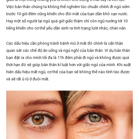
Việc bản thân chúng ta không thể nghiêm túc chuẩn chỉnh đi ngủ sớm
trước 10 giờ đêm cũng khiến cho đôi mắt của bạn dần khô cạn nước.
Hay một số người lại ngủ quá giờ giấc thậm chí còn ngủ nướng tới 10
tiếng khiến cho cơ thể yếu dần sinh ra tình trạng lười nhác, chán nản.
Các dấu hiệu cần phòng tránh bệnh mủ ở mắt đó chính là cẩn thận
quan sát các chế độ ăn uống và ngủ nghỉ của bản thân. Ví dụ bản thân
bạn đặt ra cho mình tối đa là 11h đêm phải đi ngủ và không được quá
thời hạn đó sẽ giúp bản thân kỉ luật hơn với giấc ngủ của mình. Khi xuất
hiện dấu hiệu mất ngủ, cơ thể của bạn sẽ không thể nào tỉnh táo được
và sẽ rất ủ rũ ở đuôi mắt.