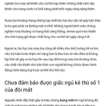
nghiện bia rượu sẽ khiến cho cơ thể nạp thêm những chất natri xấu
khiến cho
bọng nước có khả năng phát triển ngày càng nặng thêm.
Rượu bia thường mang những tạp nhất tác hại như cồn sẽ gây bản thân
bị hư gan phải và đường ruột cơ thể. Những người bệnh mắc chứng
nghiện rượu thường có trạng thái căng thẳng, stress quá mức khiến
cho tình trạng giữ được chất lòng cho cơ thể sẽ ngày càng ít đi.
Ngoài ra, tác hại của rượu bia cũng rất nhiều như ảnh hưởng tới cơ tim,
não bộ tuần hoàn thậm chí nặng hơn là đau bào tử nếu điều trị không
kịp thời sẽ gây ra tai họa lớn sau này. Bởi trong rượu bia thường chứa
các chất cồn khiến cho bản thân con người không ý thức được hành
động mình đang huỷ hoại cơ thể như thế nào.
Chưa đảm bảo được giấc ngủ kẻ thù số 1
của đôi mắt
Nguyên nhân đặc biệt gây ra triệu chứng
bọng mắt
khi ngủ không đủ
giấc là một trong những yếu tố khiến cho bọng ở mắt xảy ra liên tục.