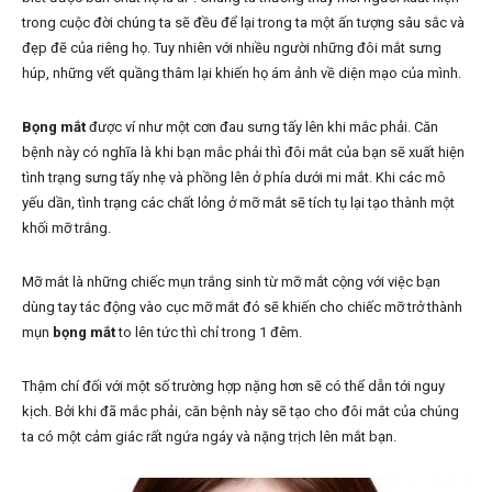
trong cuộc đời chúng ta sẽ đều để lại trong ta một ấn tượng sâu sắc và
đẹp đẽ của riêng họ. Tuy nhiên với nhiều người những đôi mắt sưng
húp, những vết quầng thâm lại khiến họ ám ảnh về diện mạo của mình.
Bọng mắt
được ví như một cơn đau sưng tấy lên khi mắc phải. Căn
bệnh này có nghĩa là khi bạn mắc phải thì đôi mắt của bạn sẽ xuất hiện
tình trạng sưng tấy nhẹ và phồng lên ở phía dưới mi mắt. Khi các mô
yếu dần, tình trạng các chất lỏng ở mỡ mắt sẽ tích tụ lại tạo thành một
khối mỡ trắng.
Mỡ mắt là những chiếc mụn trắng sinh từ mỡ mắt cộng với việc bạn
dùng tay tác động vào cục mỡ mắt đó sẽ khiến cho chiếc mỡ trở thành
mụn
bọng mắt
to lên tức thì chỉ trong 1 đêm.
Thậm chí đối với một số trường hợp nặng hơn sẽ có thể dẫn tới nguy
kịch. Bởi khi đã mắc phải, căn bệnh này sẽ tạo cho đôi mắt của chúng
ta có một cảm giác rất ngứa ngáy và nặng trịch lên mắt bạn.