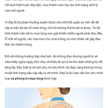
nổi tách biệt hoặc dày đặc, mọc thành cụm tùy vào tình trạng sinh lý
của mỗi người.
Vì đây là bộ phận thường xuyên được che chở bởi quần áo nên rất dễ
xảy ra việc bít tắc lỗ chân lông, mồ hôi không thể thoát ra được. Từ đó
hình thành nên nỗi lo mụn lưng nan giải khiến nhiều người phải đau đầu.
Ở một số người, các loại mụn mủ, mụn trứng cá mọc nhiều sẽ gây đau
đớn do nhiễm trùng.
Đối với những trường hợp nhẹ hơn, dù không đau nhưng người bị sẽ
cảm thấy ngứa ngáy, khó chịu và thiếu đi sự tự tin khi diện những bộ đồ
lộng lẫy. Đặc biệt là chị em phụ nữ yêu thích cái đẹp càng không mong
muốn tình trạng xấu này xảy ra với mình. Đây là lúc bạn cần tìm cho mình
loại
xà phòng trị mụn lưng
thích hợp.