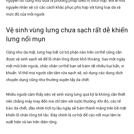
nguyên do cũng như đưa ra phương pháp điều trị thích hợp. Bởi lẽ mỗi
nguyên nhân sẽ có các cách khắc phục phù hợp với từng loại da và
mức độ của mỗi người.
Vệ sinh vùng lưng chưa sạch rất dễ khiến
lưng nổi mụn
Cũng như da mặt, lưng hay bất cứ bộ phận nào trên cơ thể cũng cần
được vệ sinh sạch sẽ để lỗ chân lông được khô thoáng. Sau một ngày
mệt mỏi bên ngoài, chắc chắn cơ thể bạn sẽ bám rất nhiều bụi bẩn, vi
khuẩn. Vì thế mọi người cần tắm rửa sạch sẽ, sử dụng các dung dịch
chuyên dụng cũng như thường xuyên tẩy da chết.
Nhiều người cảm thấy việc vệ sinh vùng lưng quá kỹ là không cần thiết
nên chẳng mảy may đến mà chỉ tắm với nước thường. Khi đó, các tế
bào da chết, dầu nhờn tích tụ lâu ngày sẽ bám thành mảng trên bề mặt
khiến lỗ chân lông bít tắc. Đây chính là cơ hội để các nốt mụn lăm le
xuất hiện và lan trên diện rộng.