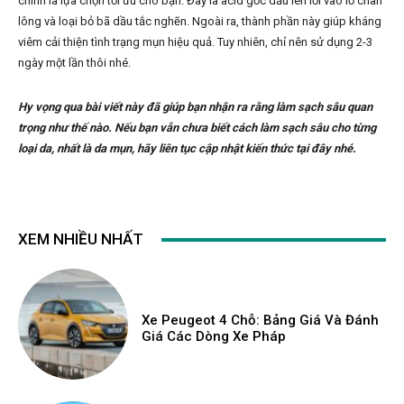
chính là lựa chọn tối ưu cho bạn. Đây là acid gốc dầu len lỏi vào lỗ chân
lông và loại bỏ bã dầu tắc nghẽn. Ngoài ra, thành phần này giúp kháng
viêm cải thiện tình trạng mụn hiệu quả. Tuy nhiên, chỉ nên sử dụng 2-3
ngày một lần thôi nhé.
Hy vọng qua bài viết này đã giúp bạn nhận ra rằng làm sạch sâu quan
trọng như thế nào. Nếu bạn vẫn chưa biết cách làm sạch sâu cho từng
loại da, nhất là da mụn, hãy liên tục cập nhật kiến thức tại đây nhé.
XEM NHIỀU NHẤT
Xe Peugeot 4 Chỗ: Bảng Giá Và Đánh
Giá Các Dòng Xe Pháp