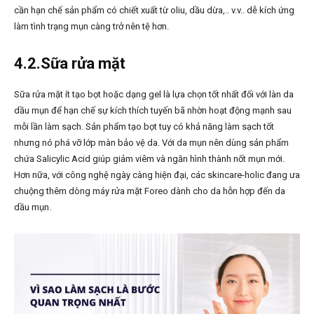
cần hạn chế sản phẩm có chiết xuất từ oliu, dầu dừa,.. v.v.. dễ kích ứng
làm tình trạng mụn càng trở nên tệ hơn.
4.2.Sữa rửa mặt
Sữa rửa mặt ít tạo bọt hoặc dạng gel là lựa chọn tốt nhất đối với làn da
dầu mụn để hạn chế sự kích thích tuyến bã nhờn hoạt động mạnh sau
mỗi lần làm sạch. Sản phẩm tạo bọt tuy có khả năng làm sạch tốt
nhưng nó phá vỡ lớp màn bảo vệ da. Với da mụn nên dùng sản phẩm
chứa Salicylic Acid giúp giảm viêm và ngăn hình thành nốt mụn mới.
Hơn nữa, với công nghệ ngày càng hiện đại, các skincare-holic đang ưa
chuộng thêm dòng máy rửa mặt Foreo dành cho da hỗn hợp đến da
dầu mụn.