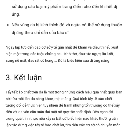
sử dụng các loại mỹ phẩm trang điểm cho đến khi hết dị
ứng.
Nếu vùng da bị kích thích đỏ và ngứa có thể sử dụng thuốc
dị ứng theo chỉ dẫn của bác sĩ.
Ngay lập tức đến các cơ sở y tế gần nhất để khám và điều trị nếu xuất
hiện một trong các triệu chứng sau: Khó thở, đau tức ngực, líu lưỡi,
sưng nề mặt, đau rát cổ họng…. Đó là biểu hiện của dị ứng nặng.
3. Kết luận
Tẩy tế bào chết trên da là một trong những cách hiệu quả nhất giúp bạn
sở hữu một làn da sáng khỏe, mịn màng. Quá trình tẩy tế bào chết
tương đối dễ thực hiện tuy nhiên để tránh những tổn thương có thể xảy
đến với da vẫn cần tuân thủ một số quy tắc nhất định. Bên cạnh đó
trong quá trình thực nếu xảy ra bất cứ biểu hiện nào khác thường cần
lập tức dừng việc tẩy tế bào chết lại, tìm đến các cơ sở có chuyên môn