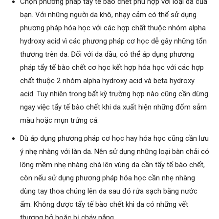
Chọn phương pháp tẩy tế bào chết phù hợp với loại da của
bạn. Với những người da khô, nhạy cảm có thể sử dụng
phương pháp hóa học với các hợp chất thuộc nhóm alpha
hydroxy acid vì các phương pháp cơ học dễ gây những tổn
thương trên da. Đối với da dầu, có thể áp dụng phương
pháp tẩy tế bào chết cơ học kết hợp hóa học với các hợp
chất thuộc 2 nhóm alpha hydroxy acid và beta hydroxy
acid. Tuy nhiên trong bất kỳ trường hợp nào cũng cần dừng
ngay việc tẩy tế bào chết khi da xuất hiện những đốm sẫm
màu hoặc mụn trứng cá.
Dù áp dụng phương pháp cơ học hay hóa học cũng cần lưu
ý nhẹ nhàng với làn da. Nên sử dụng những loại bàn chải có
lông mềm nhẹ nhàng chà lên vùng da cần tẩy tế bào chết,
còn nếu sử dụng phương pháp hóa học cần nhẹ nhàng
dùng tay thoa chúng lên da sau đó rửa sạch bằng nước
ấm. Không được tẩy tế bào chết khi da có những vết
thương hở hoặc bị cháy nắng.