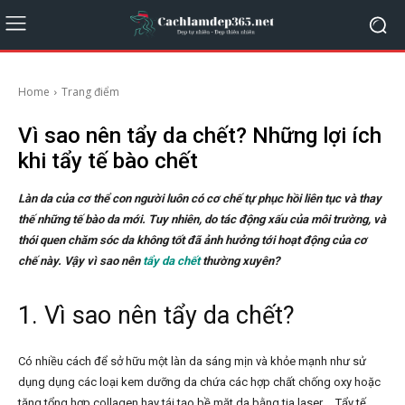
Home
Trang điểm
Vì sao nên tẩy da chết? Những lợi ích
khi tẩy tế bào chết
Làn da của cơ thể con người luôn có cơ chế tự phục hồi liên tục và thay
thế những tế bào da mới. Tuy nhiên, do tác động xấu của môi trường, và
thói quen chăm sóc da không tốt đã ảnh hưởng tới hoạt động của cơ
chế này. Vậy vì sao nên
tẩy da chết
thường xuyên?
1. Vì sao nên tẩy da chết?
Có nhiều cách để sở hữu một làn da sáng mịn và khỏe mạnh như sử
dụng dụng các loại kem dưỡng da chứa các hợp chất chống oxy hoặc
tăng tổng hợp collagen hay tái tạo bề mặt da bằng tia laser…. Tẩy tế