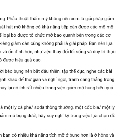
g: Phẫu thuật thẩm mỹ không nên xem là giải pháp giảm
thuật hút mỡ không có khả năng tiếp cận được các mô mỡ
ể loại bỏ được tổ chức mỡ bao quanh bên trong các cơ
iêng giảm cân cũng không phải là giải pháp. Bạn nên lựa
ổn định hơn, như việc thay đổi lối sống và duy trì thực
có được hiệu quả cao.
i béo bụng nên bắt đầu thiền, tập thể dục, nghe các bài
nh khác để thư giãn và nghỉ ngơi, tránh căng thẳng trong
ày lại có ích rất nhiều trong việc giảm mỡ bụng hiệu quả
 là một ly cà phê/ soda thông thường, một cốc bia/ một ly
iảm mỡ bụng dưới, hãy suy nghĩ kỹ trong việc lựa chọn đồ
ến bạn có nhiều khả năng tích mỡ ở bụng hơn là ở hông và