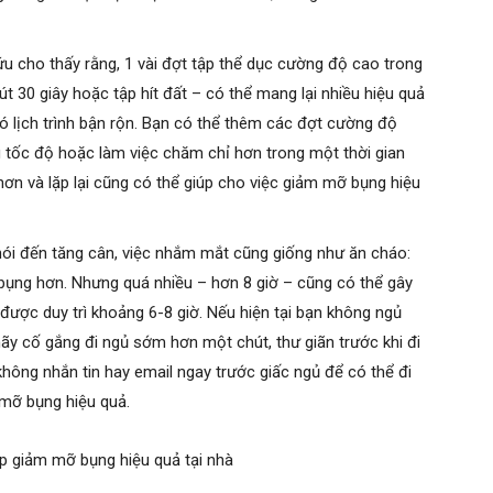
u cho thấy rằng, 1 vài đợt tập thể dục cường độ cao trong
t 30 giây hoặc tập hít đất – có thể mang lại nhiều hiệu quả
ó lịch trình bận rộn. Bạn có thể thêm các đợt cường độ
g tốc độ hoặc làm việc chăm chỉ hơn trong một thời gian
hơn và lặp lại cũng có thể giúp cho việc giảm mỡ bụng hiệu
nói đến tăng cân, việc nhắm mắt cũng giống như ăn cháo:
ỡ bụng hơn. Nhưng quá nhiều – hơn 8 giờ – cũng có thể gây
 được duy trì khoảng 6-8 giờ. Nếu hiện tại bạn không ngủ
ãy cố gắng đi ngủ sớm hơn một chút, thư giãn trước khi đi
hông nhắn tin hay email ngay trước giấc ngủ để có thể đi
mỡ bụng hiệu quả.