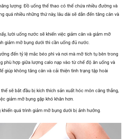
năng lượng: Đồ uống thể thao có thể chứa nhiều đường và
ng quá nhiều những thứ này, lâu dài sẽ dẫn đến tăng cân và
ấy, lười uống nước sẽ khiến việc giảm cân và giảm mỡ
ịnh giảm mỡ bụng dưới thì cần uống đủ nước.
ưởng đến tỷ lệ mắc béo phì và nơi mà mỡ tích tụ bên trong
ằng phù hợp giữa lượng calo nạp vào từ chế độ ăn uống và
 giúp không tăng cân và cải thiện tình trạng tập hoài
thể sẽ bắt đầu bị kích thích sản xuất hóc môn căng thẳng,
 việc giảm mỡ bụng gặp khó khăn hơn.
g khiến quá trình giảm mỡ bụng dưới bị ảnh hưởng.