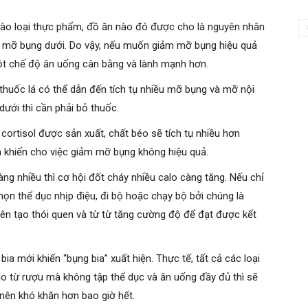
g vào loại thực phẩm, đồ ăn nào đó được cho là nguyên nhân
m mỡ bụng dưới. Do vậy, nếu muốn giảm mỡ bụng hiệu quả
một chế độ ăn uống cân bằng và lành mạnh hơn.
t thuốc lá có thể dẫn đến tích tụ nhiều mỡ bụng và mỡ nội
ưới thì cần phải bỏ thuốc.
ortisol được sản xuất, chất béo sẽ tích tụ nhiều hơn
 khiến cho việc giảm mỡ bụng không hiệu quả.
àng nhiều thì cơ hội đốt cháy nhiều calo càng tăng. Nếu chỉ
chọn thể dục nhịp điệu, đi bộ hoặc chạy bộ bởi chúng là
Nên tạo thói quen và từ từ tăng cường độ để đạt được kết
ia mới khiến “bụng bia” xuất hiện. Thực tế, tất cả các loại
lo từ rượu mà không tập thể dục và ăn uống đầy đủ thì sẽ
nên khó khăn hơn bao giờ hết.