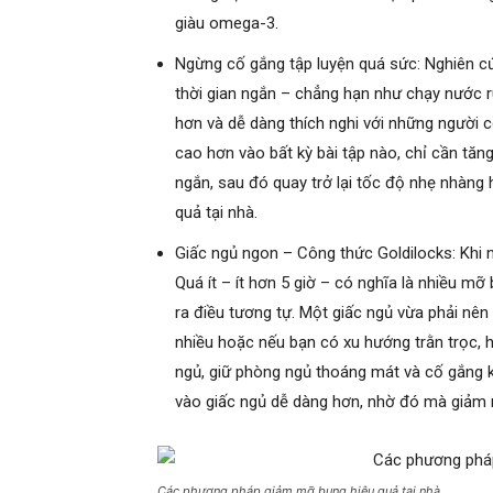
giàu omega-3.
Ngừng cố gắng tập luyện quá sức: Nghiên cứ
thời gian ngắn – chẳng hạn như chạy nước rú
hơn và dễ dàng thích nghi với những người c
cao hơn vào bất kỳ bài tập nào, chỉ cần tăn
ngắn, sau đó quay trở lại tốc độ nhẹ nhàng 
quả tại nhà.
Giấc ngủ ngon – Công thức Goldilocks: Khi 
Quá ít – ít hơn 5 giờ – có nghĩa là nhiều m
ra điều tương tự. Một giấc ngủ vừa phải nên
nhiều hoặc nếu bạn có xu hướng trằn trọc, h
ngủ, giữ phòng ngủ thoáng mát và cố gắng k
vào giấc ngủ dễ dàng hơn, nhờ đó mà giảm 
Các phương pháp giảm mỡ bụng hiệu quả tại nhà