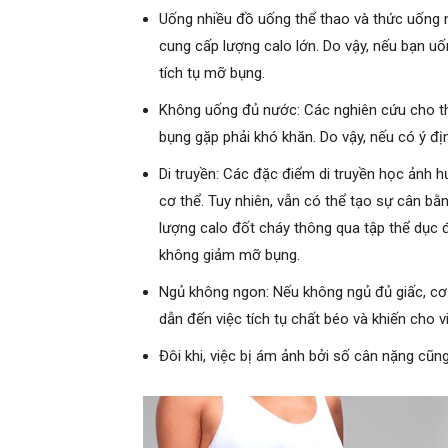
Uống nhiều đồ uống thể thao và thức uống 
cung cấp lượng calo lớn. Do vậy, nếu bạn uố
tích tụ mỡ bụng.
Không uống đủ nước: Các nghiên cứu cho th
bụng gặp phải khó khăn. Do vậy, nếu có ý đ
Di truyền: Các đặc điểm di truyền học ảnh h
cơ thể. Tuy nhiên, vẫn có thể tạo sự cân b
lượng calo đốt cháy thông qua tập thể dục để
không giảm mỡ bụng.
Ngủ không ngon: Nếu không ngủ đủ giấc, cơ 
dẫn đến việc tích tụ chất béo và khiến cho
Đôi khi, việc bị ám ảnh bởi số cân nặng cũn