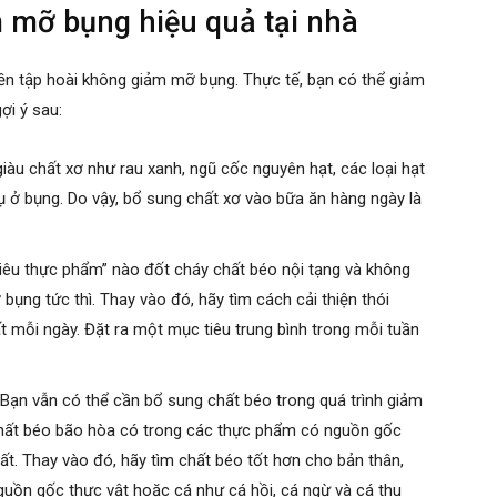
 mỡ bụng hiệu quả tại nhà
ền tập hoài không giảm mỡ bụng. Thực tế, bạn có thể giảm
ợi ý sau:
àu chất xơ như rau xanh, ngũ cốc nguyên hạt, các loại hạt
tụ ở bụng. Do vậy, bổ sung chất xơ vào bữa ăn hàng ngày là
iêu thực phẩm” nào đốt cháy chất béo nội tạng và không
ụng tức thì. Thay vào đó, hãy tìm cách cải thiện thói
 mỗi ngày. Đặt ra một mục tiêu trung bình trong mỗi tuần
Bạn vẫn có thể cần bổ sung chất béo trong quá trình giảm
 chất béo bão hòa có trong các thực phẩm có nguồn gốc
ất. Thay vào đó, hãy tìm chất béo tốt hơn cho bản thân,
uồn gốc thực vật hoặc cá như cá hồi, cá ngừ và cá thu