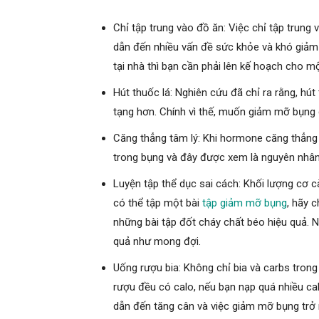
Chỉ tập trung vào đồ ăn: Việc chỉ tập trun
dẫn đến nhiều vấn đề sức khỏe và khó giả
tại nhà thì bạn cần phải lên kế hoạch cho 
Hút thuốc lá: Nghiên cứu đã chỉ ra rằng, hú
tạng hơn. Chính vì thế, muốn giảm mỡ bụng d
Căng thẳng tâm lý: Khi hormone căng thẳng c
trong bụng và đây được xem là nguyên nhân
Luyện tập thể dục sai cách: Khối lượng cơ c
có thể tập một bài
tập giảm mỡ bụng
, hãy 
những bài tập đốt cháy chất béo hiệu quả. 
quả như mong đợi.
Uống rượu bia: Không chỉ bia và carbs trong b
rượu đều có calo, nếu bạn nạp quá nhiều ca
dẫn đến tăng cân và việc giảm mỡ bụng trở 