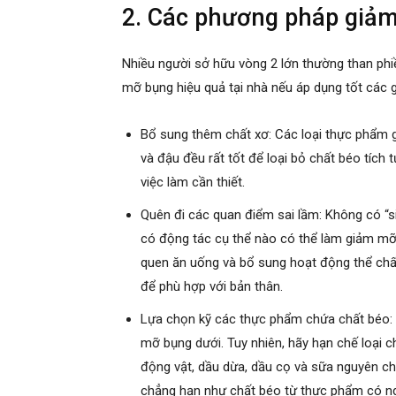
2. Các phương pháp giảm
Nhiều người sở hữu vòng 2 lớn thường than phi
mỡ bụng hiệu quả tại nhà nếu áp dụng tốt các g
Bổ sung thêm chất xơ: Các loại thực phẩm gi
và đậu đều rất tốt để loại bỏ chất béo tích 
việc làm cần thiết.
Quên đi các quan điểm sai lầm: Không có “s
có động tác cụ thể nào có thể làm giảm mỡ b
quen ăn uống và bổ sung hoạt động thể chất
để phù hợp với bản thân.
Lựa chọn kỹ các thực phẩm chứa chất béo: 
mỡ bụng dưới. Tuy nhiên, hãy hạn chế loại
động vật, dầu dừa, dầu cọ và sữa nguyên ch
chẳng hạn như chất béo từ thực phẩm có ng