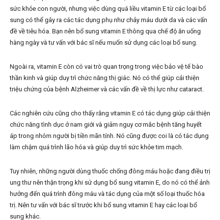
sức khỏe con người, nhưng việc dùng quá liều vitamin E từ các loại bổ
sung có thể gây ra các tác dụng phụ như chảy máu dưới da và các vấn
đề về tiêu hóa. Bạn nên bổ sung vitamin E thông qua chế độ ăn uống
hàng ngày và tư vấn với bác sĩ nếu muốn sử dụng các loại bổ sung.
Ngoài ra, vitamin E còn có vai trò quan trọng trong việc bảo vệ tế bào
thần kinh và giúp duy trì chức năng thị giác. Nó có thể giúp cải thiện
triệu chứng của bệnh Alzheimer và các vấn đề về thị lực như cataract.
Các nghiên cứu cũng cho thấy rằng vitamin E có tác dụng giúp cải thiện
chức năng tình dục ở nam giới và giảm nguy cơ mắc bệnh tăng huyết
áp trong nhóm người bị tiền mãn tính. Nó cũng được coi là có tác dụng
làm chậm quá trình lão hóa và giúp duy trì sức khỏe tim mạch.
Tuy nhiên, những người dùng thuốc chống đông máu hoặc đang điều trị
ung thư nên thận trọng khi sử dụng bổ sung vitamin E, do nó có thể ảnh
hưởng đến quá trình đông máu và tác dụng của một số loại thuốc hóa
trị. Nên tư vấn với bác sĩ trước khi bổ sung vitamin E hay các loại bổ
sung khác.