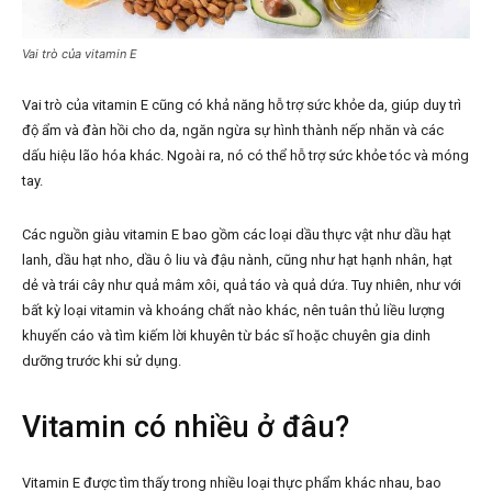
Vai trò của vitamin E
Vai trò của vitamin E cũng có khả năng hỗ trợ sức khỏe da, giúp duy trì
độ ẩm và đàn hồi cho da, ngăn ngừa sự hình thành nếp nhăn và các
dấu hiệu lão hóa khác. Ngoài ra, nó có thể hỗ trợ sức khỏe tóc và móng
tay.
Các nguồn giàu vitamin E bao gồm các loại dầu thực vật như dầu hạt
lanh, dầu hạt nho, dầu ô liu và đậu nành, cũng như hạt hạnh nhân, hạt
dẻ và trái cây như quả mâm xôi, quả táo và quả dứa. Tuy nhiên, như với
bất kỳ loại vitamin và khoáng chất nào khác, nên tuân thủ liều lượng
khuyến cáo và tìm kiếm lời khuyên từ bác sĩ hoặc chuyên gia dinh
dưỡng trước khi sử dụng.
Vitamin có nhiều ở đâu?
Vitamin E được tìm thấy trong nhiều loại thực phẩm khác nhau, bao