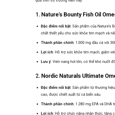
quả trên thị trường hiện nay:
1.
Nature’s Bounty Fish Oil Ome
Đặc điểm nổi bật
: Sản phẩm của Nature’s 
chất thiết yếu cho sức khỏe tim mạch và nã
Thành phần chính
: 1.000 mg dầu cá với 
Lợi ích
: Hỗ trợ sức khỏe tim mạch, giảm viêm
Lưu ý
: Viên nang hơi lớn, có thể khó nuốt đ
2.
Nordic Naturals Ultimate O
Đặc điểm nổi bật
: Sản phẩm từ thương hiệu 
cao, được chiết xuất từ cá biển sâu.
Thành phần chính
: 1.280 mg EPA và DHA t
Lợi ích
: Hỗ trợ chức năng nhận thức, tăng