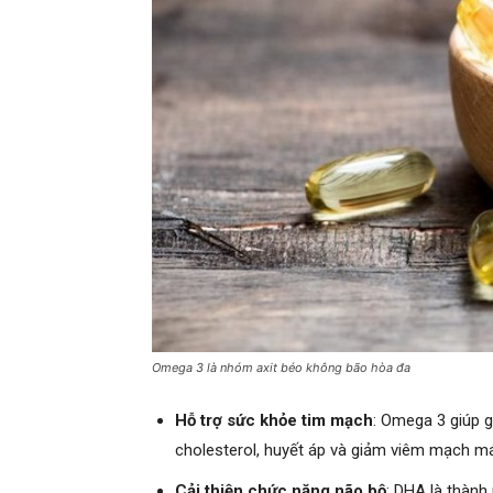
Omega 3 là nhóm axit béo không bão hòa đa
Hỗ trợ sức khỏe tim mạch
: Omega 3 giúp 
cholesterol, huyết áp và giảm viêm mạch m
Cải thiện chức năng não bộ
: DHA là thành