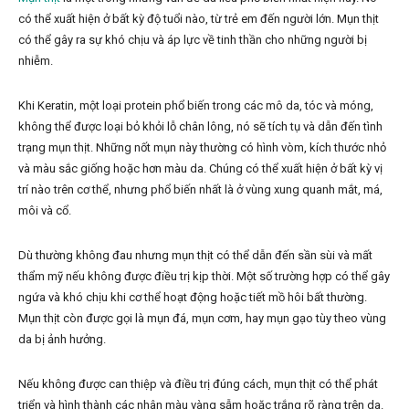
có thể xuất hiện ở bất kỳ độ tuổi nào, từ trẻ em đến người lớn. Mụn thịt
có thể gây ra sự khó chịu và áp lực về tinh thần cho những người bị
nhiễm.
Khi Keratin, một loại protein phổ biến trong các mô da, tóc và móng,
không thể được loại bỏ khỏi lỗ chân lông, nó sẽ tích tụ và dẫn đến tình
trạng mụn thịt. Những nốt mụn này thường có hình vòm, kích thước nhỏ
và màu sắc giống hoặc hơn màu da. Chúng có thể xuất hiện ở bất kỳ vị
trí nào trên cơ thể, nhưng phổ biến nhất là ở vùng xung quanh mắt, má,
môi và cổ.
Dù thường không đau nhưng mụn thịt có thể dẫn đến sần sùi và mất
thẩm mỹ nếu không được điều trị kịp thời. Một số trường hợp có thể gây
ngứa và khó chịu khi cơ thể hoạt động hoặc tiết mồ hôi bất thường.
Mụn thịt còn được gọi là mụn đá, mụn cơm, hay mụn gạo tùy theo vùng
da bị ảnh hưởng.
Nếu không được can thiệp và điều trị đúng cách, mụn thịt có thể phát
triển và hình thành các nhân màu vàng sẫm hoặc trắng rõ ràng trên da.