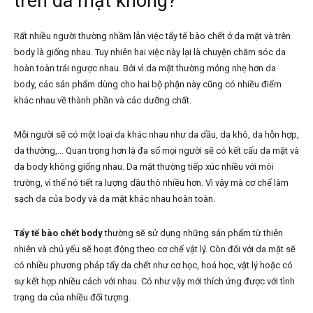
trên da mặt không?
Rất nhiều người thường nhầm lẫn việc tẩy tế bào chết ở da mặt và trên
body là giống nhau. Tuy nhiên hai việc này lại là chuyện chăm sóc da
hoàn toàn trái ngược nhau. Bởi vì da mặt thường mỏng nhẹ hơn da
body, các sản phẩm dùng cho hai bộ phận này cũng có nhiều điểm
khác nhau về thành phần và các dưỡng chất.
Mỗi người sẽ có một loại da khác nhau như da dầu, da khô, da hỗn hợp,
da thường,… Quan trọng hơn là đa số mọi người sẽ có kết cấu da mặt và
da body không giống nhau. Da mặt thường tiếp xúc nhiều với môi
trường, vì thế nó tiết ra lượng dầu thô nhiều hơn. Vì vậy mà cơ chế làm
sạch da của body và da mặt khác nhau hoàn toàn.
Tẩy tế bào chết body
thường sẽ sử dụng những sản phẩm từ thiên
nhiên và chủ yếu sẽ hoạt động theo cơ chế vật lý. Còn đối với da mặt sẽ
có nhiều phương pháp tẩy da chết như cơ học, hoá học, vật lý hoặc có
sự kết hợp nhiều cách với nhau. Có như vậy mới thích ứng được với tình
trạng da của nhiều đối tượng.