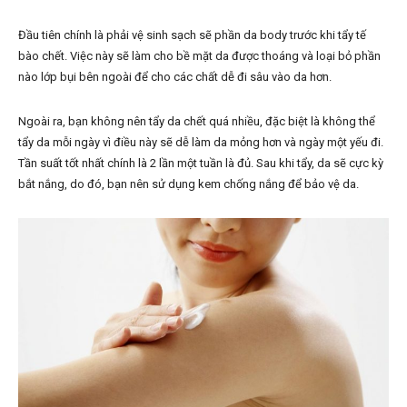
Đầu tiên chính là phải vệ sinh sạch sẽ phần da body trước khi tẩy tế
bào chết. Việc này sẽ làm cho bề mặt da được thoáng và loại bỏ phần
nào lớp bụi bên ngoài để cho các chất dễ đi sâu vào da hơn.
Ngoài ra, bạn không nên tẩy da chết quá nhiều, đặc biệt là không thể
tẩy da mỗi ngày vì điều này sẽ dễ làm da mỏng hơn và ngày một yếu đi.
Tần suất tốt nhất chính là 2 lần một tuần là đủ. Sau khi tẩy, da sẽ cực kỳ
bắt nắng, do đó, bạn nên sử dụng kem chống nắng để bảo vệ da.