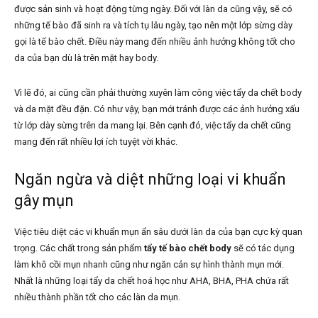
được sản sinh và hoạt động từng ngày. Đối với làn da cũng vậy, sẽ có
những tế bào đã sinh ra và tích tụ lâu ngày, tạo nên một lớp sừng dày
gọi là tế bào chết. Điều này mang đến nhiều ảnh hưởng không tốt cho
da của bạn dù là trên mặt hay body.
Vì lẽ đó, ai cũng cần phải thường xuyên làm công việc tẩy da chết body
và da mặt đều đặn. Có như vậy, bạn mới tránh được các ảnh hưởng xấu
từ lớp dày sừng trên da mang lại. Bên cạnh đó, việc tẩy da chết cũng
mang đến rất nhiều lợi ích tuyệt vời khác.
Ngăn ngừa và diệt những loại vi khuẩn
gây mụn
Việc tiêu diệt các vi khuẩn mụn ẩn sâu dưới làn da của bạn cực kỳ quan
trọng. Các chất trong sản phẩm
tẩy tế bào chết body
sẽ có tác dụng
làm khô cồi mụn nhanh cũng như ngăn cản sự hình thành mụn mới.
Nhất là những loại tẩy da chết hoá học như AHA, BHA, PHA chứa rất
nhiều thành phần tốt cho các làn da mụn.