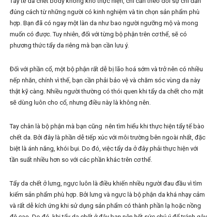
Tẩy tế da chết body không khó thực hiện, chỉ cần theo dõi sự chỉ dẫn
đúng cách từ những người có kinh nghiệm và tin chọn sản phẩm phù
hợp. Bạn đã có ngay một làn da như bao người ngưỡng mộ và mong
muốn có được. Tuy nhiên, đối với từng bộ phận trên cơ thể, sẽ có
phương thức tẩy da riêng mà bạn cần lưu ý.
Đối với phần cổ, một bộ phận rất dễ bị lão hoá sớm và trở nên có nhiều
nếp nhăn, chính vì thế, bạn cần phải bảo vệ và chăm sóc vùng da này
thật kỹ càng. Nhiều người thường có thói quen khi tẩy da chết cho mặt
sẽ dùng luôn cho cổ, nhưng điều này là không nên.
Tay chân là bộ phận mà bạn cũng nên tìm hiểu khi thực hiện tẩy tế bào
chết da. Bởi đây là phần dễ tiếp xúc với môi trường bên ngoài nhất, đặc
biệt là ánh nắng, khói bụi. Do đó, việc tẩy da ở đây phải thực hiện với
tần suất nhiều hơn so với các phần khác trên cơ thể.
Tẩy da chết ở lưng, ngực luôn là điều khiến nhiều người đau đầu vì tìm
kiếm sản phẩm phù hợp. Bởi lưng và ngực là bộ phận da khá nhạy cảm
và rất dễ kích ứng khi sử dụng sản phẩm có thành phần lạ hoặc nồng
độ cao. Do đó, khi tẩy da chết ở đây bạn nên hết sức chú ý để tránh gây