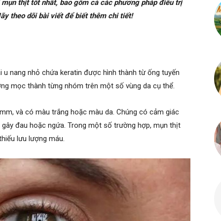
 mụn thịt tốt nhất, bao gồm cả các phương pháp điều trị
y theo dõi bài viết để biết thêm chi tiết!
ại u nang nhỏ chứa keratin được hình thành từ ống tuyến
hường mọc thành từng nhóm trên một số vùng da cụ thể.
-3mm, và có màu trắng hoặc màu da. Chúng có cảm giác
g gây đau hoặc ngứa. Trong một số trường hợp, mụn thịt
thiếu lưu lượng máu.