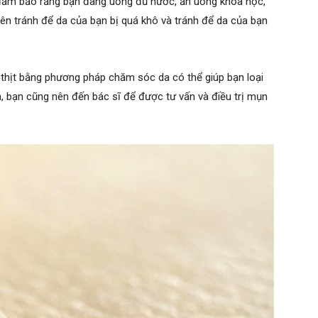
 đảm bảo rằng bạn đang uống đủ nước, ăn uống khoa học,
ên tránh để da của bạn bị quá khô và tránh để da của bạn
 thịt bằng phương pháp chăm sóc da có thể giúp bạn loại
, bạn cũng nên đến bác sĩ để được tư vấn và điều trị mụn