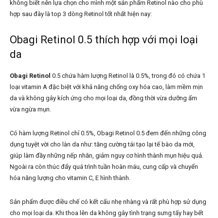
không biết nên lựa chọn cho mình một sản phẩm Retinol nào cho phù
hợp sau đây là top 3 dòng Retinol
tốt nhất hiện nay:
Obagi Retinol 0.5 thích hợp với mọi loại
da
Obagi Retinol
0.5 chứa hàm lượng Retinol là 0.5%, trong đó có chứa 1
loại vitamin A đặc biệt với khả năng chống oxy hóa cao, làm mềm mịn
da và không gây kích ứng cho mọi loại da, đồng thời vừa dưỡng ẩm
vừa ngừa mụn.
Có hàm lượng Retinol chỉ 0.5%, Obagi Retinol 0.5 đem đến những công
dụng tuyệt vời cho làn da như: tăng cường tái tạo lại tế bào da mới,
giúp làm đầy những nếp nhăn, giảm nguy cơ hình thành mụn hiệu quả.
Ngoài ra còn thúc đẩy quá trình tuần hoàn máu, cung cấp và chuyển
hóa năng lượng cho vitamin C, E hình thành.
Sản phẩm được điều chế có kết cấu nhẹ nhàng và rất phù hợp sử dụng
cho mọi loại da. Khi thoa lên da không gây tình trạng sưng tấy hay bết