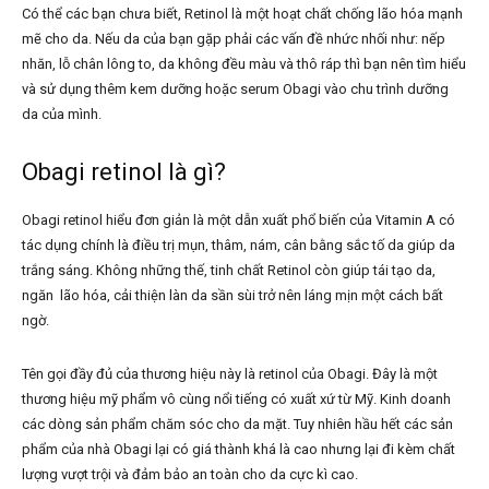
Có thể các bạn chưa biết, Retinol là một hoạt chất chống lão hóa mạnh
mẽ cho da. Nếu da của bạn gặp phải các vấn đề nhức nhối như: nếp
nhăn, lỗ chân lông to, da không đều màu và thô ráp thì bạn nên tìm hiểu
và sử dụng thêm kem dưỡng hoặc serum Obagi
vào chu trình dưỡng
da của mình.
Obagi retinol là gì?
Obagi retinol hiểu đơn giản là một dẫn xuất phổ biến của Vitamin A có
tác dụng chính là điều trị mụn, thâm, nám, cân bằng sắc tố da giúp da
trắng sáng. Không những thế, tinh chất Retinol còn giúp tái tạo da,
ngăn lão hóa, cải thiện làn da sần sùi trở nên láng mịn một cách bất
ngờ.
Tên gọi đầy đủ của thương hiệu này là retinol của Obagi. Đây là một
thương hiệu mỹ phẩm vô cùng nổi tiếng có xuất xứ từ Mỹ. Kinh doanh
các dòng sản phẩm chăm sóc cho da mặt. Tuy nhiên hầu hết các sản
phẩm của nhà Obagi lại có giá thành khá là cao nhưng lại đi kèm chất
lượng vượt trội và đảm bảo an toàn cho da cực kì cao.