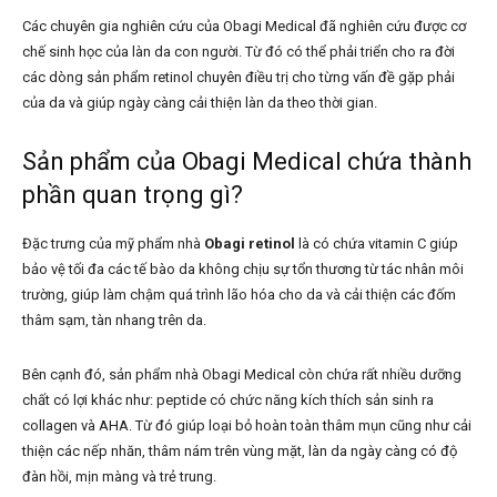
Các chuyên gia nghiên cứu của Obagi Medical đã nghiên cứu được cơ
chế sinh học của làn da con người. Từ đó có thể phải triển cho ra đời
các dòng sản phẩm retinol
chuyên điều trị cho từng vấn đề gặp phải
của da và giúp ngày càng cải thiện làn da theo thời gian.
Sản phẩm của Obagi Medical chứa thành
phần quan trọng gì?
Đặc trưng của mỹ phẩm nhà
Obagi retinol
là có chứa vitamin C giúp
bảo vệ tối đa các tế bào da không chịu sự tổn thương từ tác nhân môi
trường, giúp làm chậm quá trình lão hóa cho da và cải thiện các đốm
thâm sạm, tàn nhang trên da.
Bên cạnh đó, sản phẩm nhà Obagi Medical còn chứa rất nhiều dưỡng
chất có lợi khác như: peptide có chức năng kích thích sản sinh ra
collagen và AHA. Từ đó giúp loại bỏ hoàn toàn thâm mụn cũng như cải
thiện các nếp nhăn, thâm nám trên vùng mặt, làn da ngày càng có độ
đàn hồi, mịn màng và trẻ trung.