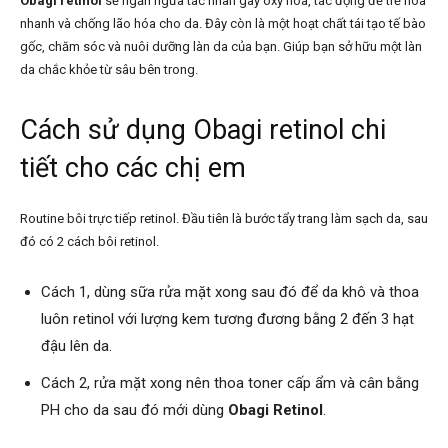
Obagi retinol
sẽ ngăn ngừa tác nhân gây oxy hóa, tác động để trẻ hóa
nhanh và chống lão hóa cho da. Đây còn là một hoạt chất tái tạo tế bào
gốc, chăm sóc và nuôi dưỡng làn da của bạn. Giúp bạn sở hữu một làn
da chắc khỏe từ sâu bên trong.
Cách sử dụng Obagi retinol chi
tiết cho các chị em
Routine bôi trực tiếp retinol. Đầu tiên là bước tẩy trang làm sạch da, sau
đó có 2 cách bôi retinol.
Cách 1, dùng sữa rửa mặt xong sau đó để da khô và thoa
luôn retinol với lượng kem tương đương bằng 2 đến 3 hạt
đậu lên da.
Cách 2, rửa mặt xong nên thoa toner cấp ẩm và cân bằng
PH cho da sau đó mới dùng
Obagi Retinol
.