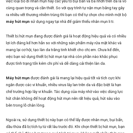
việc loại bỏ đi nhân mụn hay các yếu tố bụi bẩn và bã nhờn trên da là vô
cùng quan trọng và cần thiết. So với quy trình tự nặn mụn bằng tay gây
ra nhiều vết thương nhiễm trùng thì bạn có thể tự chọn cho mình một bộ
máy hút mụn
sử dụng ngay tại nhà để giảm thiểu nhân mụn li ti.
Thiết bị hút mụn đang được đánh giá là hoạt động hiệu quả và có nhiều
lợi ích đáng kể hơn hẳn so với những sản phẩm máy rửa mặt khác và
mang lại cơ hội, tạo làn da trắng tinh khiết cho chị em. Chưa kể đến,
việc bạn sử dụng thiết bị hút mụn tại nhà còn phần nào khắc phục
được tình trạng tốn kém chi phí và dễ dàng cải thiện làn da.
Máy hút mụn
được đánh gái là mang lại hiệu quả tốt và tích cực khi
ngăn được các vi khuẩn, nhiều virus lây lan trên da và đặc biệt là hạn
chế trường hợp lây vi khuẩn. Tác dụng của máy nhờ vào việc dùng lực
hút chân không để hoạt động hút mụn nên rất hiệu quả, hút sâu vào
bên trong lỗ chân lông.
Ngoài ra, sử dụng thiết bị này bạn có thể lấy được nhân mụn, bụi bẩn,
dầu thừa đã bị tích tụ từ rất lâu trước đó. Khi chọn thiết bị hút mụn, bạn