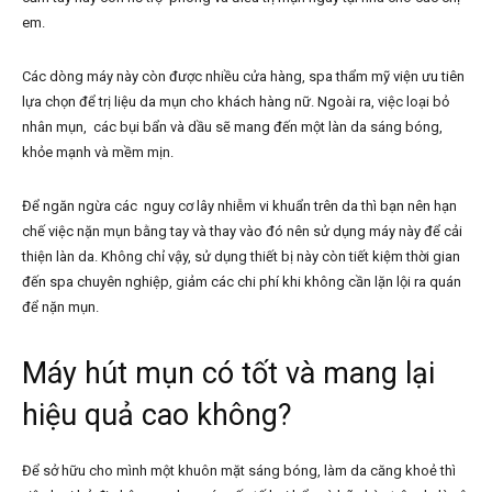
em.
Các dòng máy này còn được nhiều cửa hàng, spa thẩm mỹ viện ưu tiên
lựa chọn để trị liệu da mụn cho khách hàng nữ. Ngoài ra, việc loại bỏ
nhân mụn, các bụi bẩn và dầu sẽ mang đến một làn da sáng bóng,
khỏe mạnh và mềm mịn.
Để ngăn ngừa các nguy cơ lây nhiễm vi khuẩn trên da thì bạn nên hạn
chế việc nặn mụn bằng tay và thay vào đó nên sử dụng máy này để cải
thiện làn da. Không chỉ vậy, sử dụng thiết bị này còn tiết kiệm thời gian
đến spa chuyên nghiệp, giảm các chi phí khi không cần lặn lội ra quán
để nặn mụn.
Máy hút mụn có tốt và mang lại
hiệu quả cao không?
Để sở hữu cho mình một khuôn mặt sáng bóng, làm da căng khoẻ thì