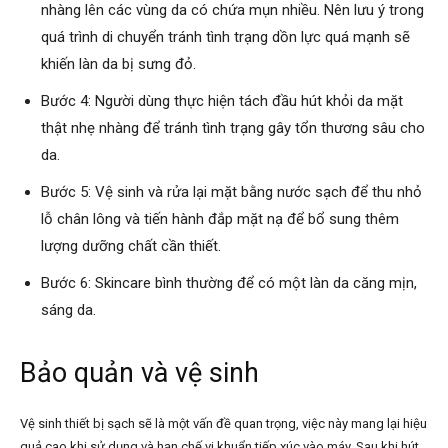
nhàng lên các vùng da có chứa mụn nhiều. Nên lưu ý trong
quá trình di chuyển tránh tình trạng dồn lực quá mạnh sẽ
khiến làn da bị sưng đỏ.
Bước 4: Người dùng thực hiện tách đầu hút khỏi da mặt
thật nhẹ nhàng để tránh tình trạng gây tổn thương sâu cho
da.
Bước 5: Vệ sinh và rửa lại mặt bằng nước sạch để thu nhỏ
lỗ chân lông và tiến hành đắp mặt nạ để bổ sung thêm
lượng dưỡng chất cần thiết.
Bước 6: Skincare bình thường để có một làn da căng mịn,
sáng da.
Bảo quản và vệ sinh
Vệ sinh thiết bị sạch sẽ là một vấn đề quan trọng, việc này mang lại hiệu
quả cao khi sử dụng và hạn chế vi khuẩn tiếp xúc vào máy. Sau khi hút