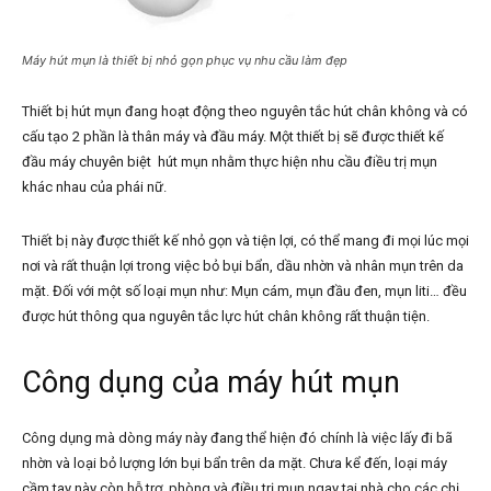
Máy hút mụn là thiết bị nhỏ gọn phục vụ nhu cầu làm đẹp
Thiết bị hút mụn đang hoạt động theo nguyên tắc hút chân không và có
cấu tạo 2 phần là thân máy và đầu máy. Một thiết bị sẽ được thiết kế
đầu máy chuyên biệt hút mụn nhằm thực hiện nhu cầu điều trị mụn
khác nhau của phái nữ.
Thiết bị này được thiết kế nhỏ gọn và tiện lợi, có thể mang đi mọi lúc mọi
nơi và rất thuận lợi trong việc bỏ bụi bẩn, dầu nhờn và nhân mụn trên da
mặt. Đối với một số loại mụn như: Mụn cám, mụn đầu đen, mụn liti… đều
được hút thông qua nguyên tắc lực hút chân không rất thuận tiện.
Công dụng của máy hút mụn
Công dụng mà dòng máy này đang thể hiện đó chính là việc lấy đi bã
nhờn và loại bỏ lượng lớn bụi bẩn trên da mặt. Chưa kể đến, loại máy
cầm tay này còn hỗ trợ phòng và điều trị mụn ngay tại nhà cho các chị