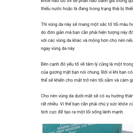
khỏe nào đó thì sẽ phần nào đánh giá thông q
thiếu nước hoặc là đang trong trạng thái bị thi
Thì vùng da này sẽ mang một sắc tố tối màu h
do đơn giản mà bạn cần phải hiện tượng này đó 
với các vùng da khác và mỏng hơn cho nên nếu 
ngay vùng da này.
Bên cạnh đó yếu tố về tâm lý cũng là một trong
của gương mặt bạn nói chung. Bởi vì khi bạn c
thể sẽ khiến cho mắt trở nên tối sầm và cảm g
Cho nên vùng da dưới mắt sẽ có xu hướng thâm
rất nhiều. Vì thế bạn cần phải chú ý sức khỏe 
tích cực để tạo ra một lối sống lành mạnh.