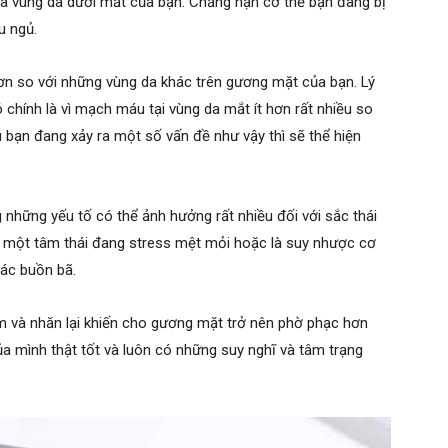
ua vùng da dưới mắt của bạn. Chẳng hạn cơ thể bạn đang bị
ếu ngủ.
ơn so với những vùng da khác trên gương mặt của bạn. Lý
chính là vì mạch máu tại vùng da mắt ít hơn rất nhiều so
bạn đang xảy ra một số vấn đề như vậy thì sẽ thể hiện
 những yếu tố có thể ảnh hưởng rất nhiều đối với sắc thái
ó một tâm thái đang stress mệt mỏi hoặc là suy nhược cơ
iác buồn bã.
 và nhăn lại khiến cho gương mặt trở nên phờ phạc hơn
của mình thật tốt và luôn có những suy nghĩ và tâm trạng