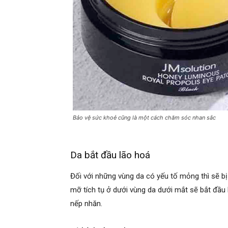
Bảo vệ sức khoẻ cũng là một cách chăm sóc nhan sắc
Da bắt đầu lão hoá
Đối với những vùng da có yếu tố mỏng thì sẽ b
mỡ tích tụ ở dưới vùng da dưới mắt sẽ bắt đầu 
nếp nhăn.