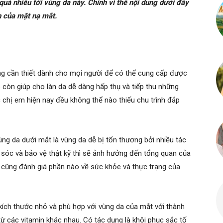
quá nhiều tới vùng da này. Chính vì thế nội dung dưới đây
in của mặt nạ mắt.
g cần thiết dành cho mọi người để có thể cung cấp được
 còn giúp cho làn da dễ dàng hấp thụ và tiếp thu những
 chị em hiện nay đều không thể nào thiếu chu trình đắp
ng da dưới mắt là vùng da dễ bị tổn thương bởi nhiều tác
óc và bảo vệ thật kỹ thì sẽ ảnh hưởng đến tổng quan của
 cũng đánh giá phần nào về sức khỏe và thực trạng của
kích thước nhỏ và phù hợp với vùng da của mắt với thành
ừ các vitamin khác nhau. Có tác dụng là khôi phục sắc tố