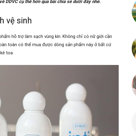
về DDVC cụ thể hơn qua bài chia sẻ dưới đây nhé.
ch vệ sinh
phẩm hỗ trợ làm sạch vùng kín. Không chỉ có nữ giới cần
oàn toàn có thể mua được dòng sản phẩm này ở bất cứ
 kê toa.