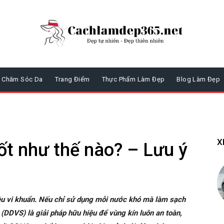
Chăm Sóc Da
Trang Điểm
Thực Phẩm Làm Đẹp
Blog Làm Đẹp
X
ốt như thế nào? – Lưu ý
iều vi khuẩn. Nếu chỉ sử dụng mỗi nước khó mà làm sạch
(DDVS) là giải pháp hữu hiệu để vùng kín luôn an toàn,