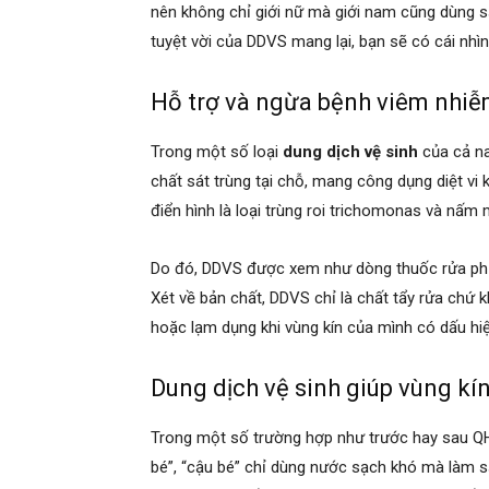
nên không chỉ giới nữ mà giới nam cũng dùng 
tuyệt vời của DDVS mang lại, bạn sẽ có cái nh
Hỗ trợ và ngừa bệnh viêm nhiễ
Trong một số loại
dung dịch vệ sinh
của cả na
chất sát trùng tại chỗ, mang công dụng diệt vi
điển hình là loại trùng roi trichomonas và nấm
Do đó, DDVS được xem như dòng thuốc rửa phụ 
Xét về bản chất, DDVS chỉ là chất tẩy rửa chứ 
hoặc lạm dụng khi vùng kín của mình có dấu hi
Dung dịch vệ sinh giúp vùng kí
Trong một số trường hợp như trước hay sau QHTD
bé”, “cậu bé” chỉ dùng nước sạch khó mà làm sạ