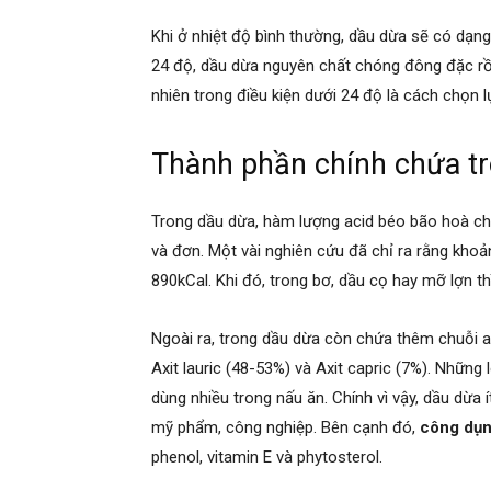
Khi ở nhiệt độ bình thường, dầu dừa sẽ có dạng
24 độ, dầu dừa nguyên chất chóng đông đặc rồ
nhiên trong điều kiện dưới 24 độ là cách chọn
Thành phần chính chứa t
Trong dầu dừa, hàm lượng acid béo bão hoà ch
và đơn. Một vài nghiên cứu đã chỉ ra rằng kh
890kCal. Khi đó, trong bơ, dầu cọ hay mỡ lợn th
Ngoài ra, trong dầu dừa còn chứa thêm chuỗi a
Axit lauric (48-53%) và Axit capric (7%). Những 
dùng nhiều trong nấu ăn. Chính vì vậy, dầu dừ
mỹ phẩm, công nghiệp. Bên cạnh đó,
công dụn
phenol, vitamin E và phytosterol.