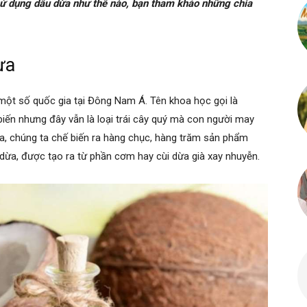
 sử dụng dầu dừa như thế nào, bạn tham khảo những chia
ừa
một số quốc gia tại Đông Nam Á. Tên khoa học gọi là
iến nhưng đây vẫn là loại trái cây quý mà con người may
a, chúng ta chế biến ra hàng chục, hàng trăm sản phẩm
 dừa, được tạo ra từ phần cơm hay cùi dừa già xay nhuyễn.