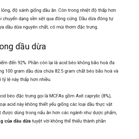
 lỏng, độ sánh giống dầu ăn. Còn trong nhiệt độ thấp hơn
i chuyển dạng sền sệt qua đông cứng. Dầu dừa đông tự
 lựa dầu dừa nguyên chất, có mùi thơm đặc trưng.
rong dầu dừa
iếm đến 92%. Phần còn lại là acid béo không bão hoà đa
oảng 100 gram dầu dừa chứa 82.5 gram chất béo bão hoà và
ì tỷ lệ này thấp hơn nhiều.
cid béo đặc trưng gọi là MCFAs gồm Axit caprylic (8%),
loại acid này không thiết yếu giống các loại dầu thực vật
a ít được dùng trong nấu ăn hơn các ngành như dược phẩm,
g của dầu dừa
tuyệt vời không thể thiếu thành phần