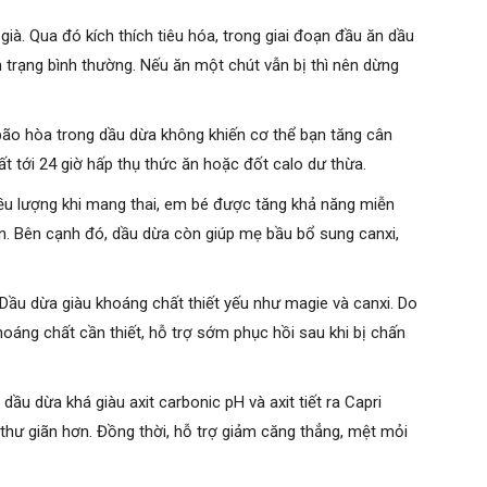
 già. Qua đó kích thích tiêu hóa, trong giai đoạn đầu ăn dầu
nh trạng bình thường. Nếu ăn một chút vẫn bị thì nên dừng
 bão hòa trong dầu dừa không khiến cơ thể bạn tăng cân
hất tới 24 giờ hấp thụ thức ăn hoặc đốt calo dư thừa.
ều lượng khi mang thai, em bé được tăng khả năng miễn
ơn. Bên cạnh đó, dầu dừa còn giúp mẹ bầu bổ sung canxi,
ầu dừa giàu khoáng chất thiết yếu như magie và canxi. Do
áng chất cần thiết, hỗ trợ sớm phục hồi sau khi bị chấn
dầu dừa khá giàu axit carbonic pH và axit tiết ra Capri
 thư giãn hơn. Đồng thời, hỗ trợ giảm căng thẳng, mệt mỏi