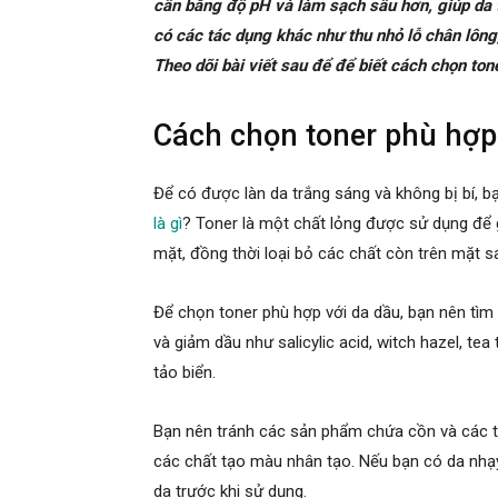
cân bằng độ pH và làm sạch sâu hơn, giúp da 
có các tác dụng khác như thu nhỏ lỗ chân lông,
Theo dõi bài viết sau để để biết cách chọn to
Cách chọn toner phù hợp
Để có được làn da trắng sáng và không bị bí, b
là gì
? Toner là một chất lỏng được sử dụng để 
mặt, đồng thời loại bỏ các chất còn trên mặt s
Để chọn toner phù hợp với da dầu, bạn nên tì
và giảm dầu như salicylic acid, witch hazel, tea 
tảo biển.
Bạn nên tránh các sản phẩm chứa cồn và các t
các chất tạo màu nhân tạo. Nếu bạn có da nhạ
da trước khi sử dụng.