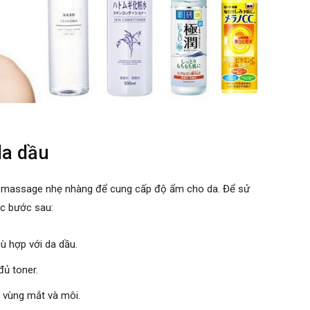
da dầu
và massage nhẹ nhàng để cung cấp độ ẩm cho da. Để sử
ác bước sau:
 hợp với da dầu.
ủ toner.
 vùng mắt và môi.