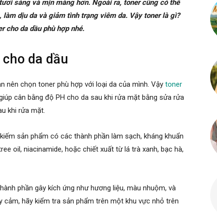
tươi sáng và mịn màng hơn. Ngoài ra, toner cũng có thể
 làm dịu da và giảm tình trạng viêm da. Vậy toner là gì?
ner cho da dầu phù hợp nhé.
 cho da dầu
ạn nên chọn toner phù hợp với loại da của mình. Vậy
toner
giúp cân bằng độ PH cho da sau khi rửa mặt bằng sửa rửa
au khi rửa mặt.
m kiếm sản phẩm có các thành phần làm sạch, kháng khuẩn
tree oil, niacinamide, hoặc chiết xuất từ lá trà xanh, bạc hà,
hành phần gây kích ứng như hương liệu, màu nhuộm, và
y cảm, hãy kiểm tra sản phẩm trên một khu vực nhỏ trên