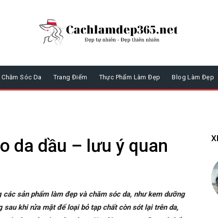
Chăm Sóc Da
Trang Điểm
Thực Phẩm Làm Đẹp
Blog Làm Đẹp
X
o da dầu – lưu ý quan
ong các sản phẩm làm đẹp và chăm sóc da, như kem dưỡng
au khi rửa mặt để loại bỏ tạp chất còn sót lại trên da,